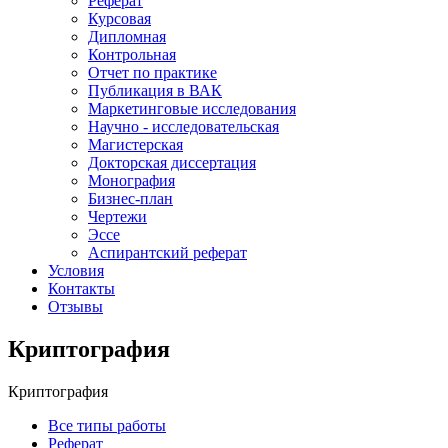
Реферат
Курсовая
Дипломная
Контрольная
Отчет по практике
Публикация в ВАК
Маркетинговые исследования
Научно - исследовательская
Магистерская
Докторская диссертация
Монография
Бизнес-план
Чертежи
Эссе
Аспирантский реферат
Условия
Контакты
Отзывы
Криптография
Криптография
Все типы работы
Реферат