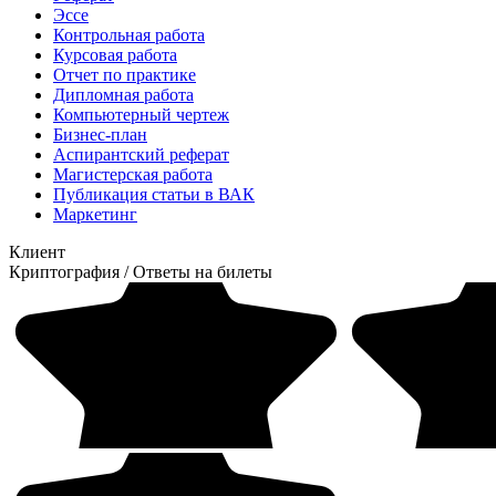
Эссе
Контрольная работа
Курсовая работа
Отчет по практике
Дипломная работа
Компьютерный чертеж
Бизнес-план
Аспирантский реферат
Магистерская работа
Публикация статьи в ВАК
Маркетинг
Клиент
Криптография
/
Ответы на билеты