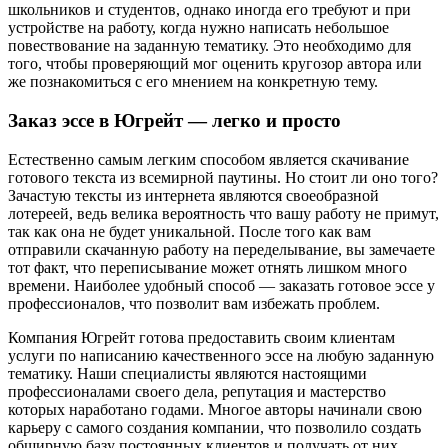
школьников и студентов, однако иногда его требуют и при
устройстве на работу, когда нужно написать небольшое
повествование на заданную тематику. Это необходимо для
того, чтобы проверяющий мог оценить кругозор автора или
же познакомиться с его мнением на конкретную тему.
Заказ эссе в Югрейт — легко и просто
Естественно самым легким способом является скачивание
готового текста из всемирной паутины. Но стоит ли оно того?
Зачастую тексты из интернета являются своеобразной
лотереей, ведь велика вероятность что вашу работу не примут,
так как она не будет уникальной. После того как вам
отправили скачанную работу на переделывание, вы замечаете
тот факт, что переписывание может отнять лишком много
времени. Наиболее удобный способ — заказать готовое эссе у
профессионалов, что позволит вам избежать проблем.
Компания Югрейт готова предоставить своим клиентам
услуги по написанию качественного эссе на любую заданную
тематику. Наши специалисты являются настоящими
профессионалами своего дела, репутация и мастерство
которых наработано годами. Многое авторы начинали свою
карьеру с самого создания компании, что позволило создать
обширную базу постоянных клиентов и получать от них